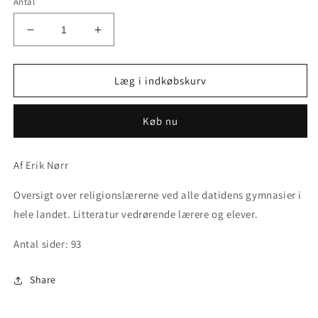
Antal
Reducer
Øg
antallet
antallet
for
for
Latinskolens
Latinskolens
Læg i indkøbskurv
religionslærere
religionslærere
1853-
1853-
Køb nu
1903
1903
Af Erik Nørr
Oversigt over religionslærerne ved alle datidens gymnasier i
hele landet. Litteratur vedrørende lærere og elever.
Antal sider: 93
Share