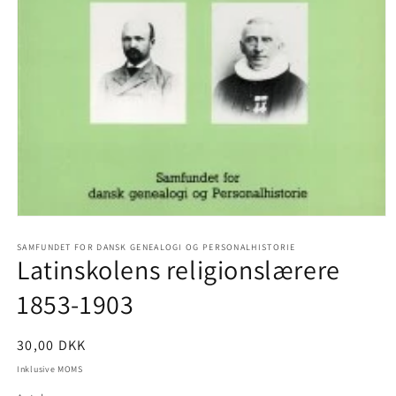
Åbn
mediet
SAMFUNDET FOR DANSK GENEALOGI OG PERSONALHISTORIE
1
Latinskolens religionslærere
i
modus
1853-1903
Normalpris
30,00 DKK
Inklusive MOMS